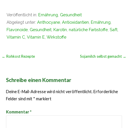
geladen …
Veröffentlicht in:
Ernährung
,
Gesundheit
Abgelegt unter:
Anthocyane
,
Antioxidantien
,
Ernährung
,
Flavonoide
,
Gesundheit
,
Karotin
,
natürliche Farbstoffe
,
Saft
,
Vitamin C
,
Vitamin E
,
Wirkstoffe
Beitragsnavigation
← Rohkost Rezepte
Sojamilch selbst gemacht →
Schreibe einen Kommentar
Deine E-Mail-Adresse wird nicht veröffentlicht.
Erforderliche
Felder sind mit
*
markiert
Kommentar
*