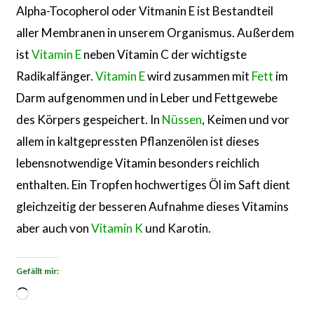
Alpha-Tocopherol oder Vitmanin E ist Bestandteil
aller Membranen in unserem Organismus. Außerdem
ist
Vitamin E
neben Vitamin C der wichtigste
Radikalfänger.
Vitamin E
wird zusammen mit
Fett
im
Darm aufgenommen und in Leber und Fettgewebe
des Körpers gespeichert. In
Nüssen
, Keimen und vor
allem in kaltgepressten Pflanzenölen ist dieses
lebensnotwendige Vitamin besonders reichlich
enthalten. Ein Tropfen hochwertiges Öl im Saft dient
gleichzeitig der besseren Aufnahme dieses Vitamins
aber auch von
Vitamin K
und Karotin.
Gefällt mir:
Wird