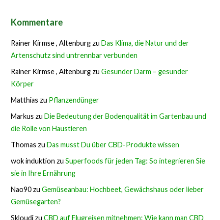
Kommentare
Rainer Kirmse , Altenburg
zu
Das Klima, die Natur und der
Artenschutz sind untrennbar verbunden
Rainer Kirmse , Altenburg
zu
Gesunder Darm – gesunder
Körper
Matthias
zu
Pflanzendünger
Markus
zu
Die Bedeutung der Bodenqualität im Gartenbau und
die Rolle von Haustieren
Thomas
zu
Das musst Du über CBD-Produkte wissen
wok induktion
zu
Superfoods für jeden Tag: So integrieren Sie
sie in Ihre Ernährung
Nao90
zu
Gemüseanbau: Hochbeet, Gewächshaus oder lieber
Gemüsegarten?
Skloudi
zu
CBD auf Flugreisen mitnehmen: Wie kann man CBD