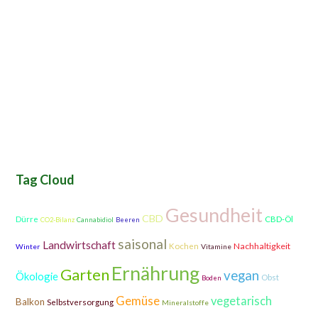
Tag Cloud
Gesundheit
CBD
Dürre
CBD-Öl
CO2-Bilanz
Cannabidiol
Beeren
saisonal
Landwirtschaft
Nachhaltigkeit
Kochen
Winter
Vitamine
Ernährung
Garten
vegan
Ökologie
Obst
Boden
Gemüse
vegetarisch
Balkon
Selbstversorgung
Mineralstoffe