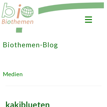
Zum
Inhalt
springen
Biothemen-Blog
Medien
kakiblueten