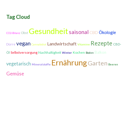
Tag Cloud
Gesundheit
saisonal
Ökologie
CBD
Obst
CO2-Bilanz
Rezepte
vegan
Landwirtschaft
Dürre
CBD-
Vitamine
Cannabidiol
Balkon
Nachhaltigkeit
Öl
Selbstversorgung
Kochen
Winter
Boden
Ernährung
Garten
vegetarisch
Mineralstoffe
Beeren
Gemüse