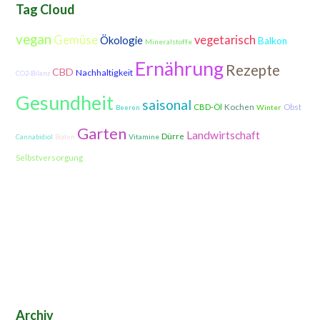
Tag Cloud
vegan
Gemüse
vegetarisch
Ökologie
Balkon
Mineralstoffe
Ernährung
Rezepte
CBD
Nachhaltigkeit
CO2-Bilanz
Gesundheit
saisonal
CBD-Öl
Kochen
Obst
Winter
Beeren
Garten
Landwirtschaft
Dürre
Vitamine
Cannabidiol
Boden
Selbstversorgung
Archiv