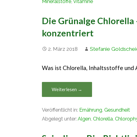
Mineralstoffe
,
Vitamine
Die Grünalge Chlorella 
konzentriert
2. März 2018
Stefanie Goldschei
Was ist Chlorella, Inhaltsstoffe un
Weiterlesen →
Veröffentlicht in:
Ernährung
,
Gesundheit
Abgelegt unter:
Algen
,
Chlorella
,
Chlorophy