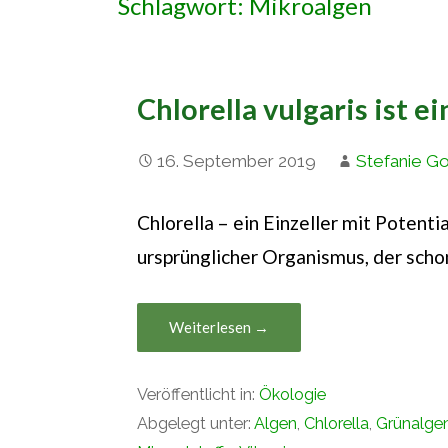
Schlagwort: Mikroalgen
Chlorella vulgaris ist e
16. September 2019
Stefanie G
Chlorella – ein Einzeller mit Potentia
ursprünglicher Organismus, der scho
Weiterlesen →
Veröffentlicht in:
Ökologie
Abgelegt unter:
Algen
,
Chlorella
,
Grünalge