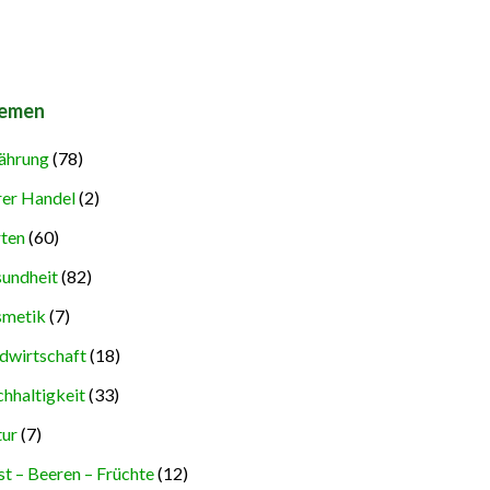
emen
ährung
(78)
rer Handel
(2)
ten
(60)
undheit
(82)
metik
(7)
dwirtschaft
(18)
hhaltigkeit
(33)
ur
(7)
t – Beeren – Früchte
(12)