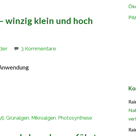
Öko
Pil
– winzig klein und hoch
der
3 Kommentare
d Anwendung
Ko
Rai
Nat
ll
,
Grünalgen
,
Mikroalgen
,
Photosynthese
ver
Rai