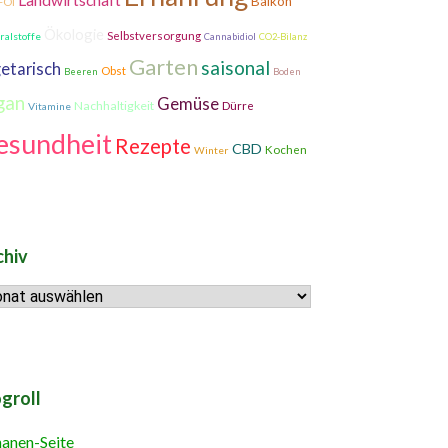
Landwirtschaft
Balkon
-Öl
Ökologie
Selbstversorgung
ralstoffe
Cannabidiol
CO2-Bilanz
Garten
saisonal
etarisch
Obst
Beeren
Boden
gan
Gemüse
Nachhaltigkeit
Dürre
Vitamine
esundheit
Rezepte
CBD
Kochen
Winter
chiv
hiv
groll
anen-Seite