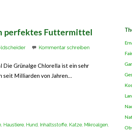
Th
in perfektes Futtermittel
Ern
oldscheider
Kommentar schreiben
Fai
Gar
l Die Grünalge Chlorella ist ein sehr
Ges
n seit Milliarden von Jahren…
Kos
Lan
Nac
Nat
n
,
Haustiere
,
Hund
,
Inhaltsstoffe
,
Katze
,
Mikroalgen
,
Obs