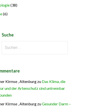
logie
(38)
ze
(6)
Suche
Suchen
nach:
mmentare
ner Kirmse , Altenburg
zu
Das Klima, die
ur und der Artenschutz sind untrennbar
bunden
ner Kirmse , Altenburg
zu
Gesunder Darm –