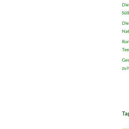
Die
Süß
Die
Nat
Ron
Tee
Ges
zu 
Ta