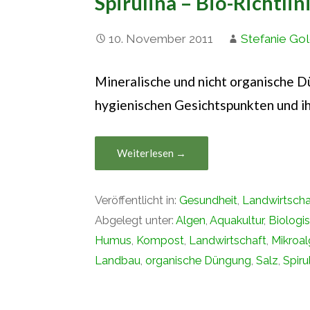
Spirulina – Bio-Richtli
10. November 2011
Stefanie Go
Mineralische und nicht organische Dü
hygienischen Gesichtspunkten und 
Weiterlesen →
Veröffentlicht in:
Gesundheit
,
Landwirtscha
Abgelegt unter:
Algen
,
Aquakultur
,
Biologi
Humus
,
Kompost
,
Landwirtschaft
,
Mikroa
Landbau
,
organische Düngung
,
Salz
,
Spiru