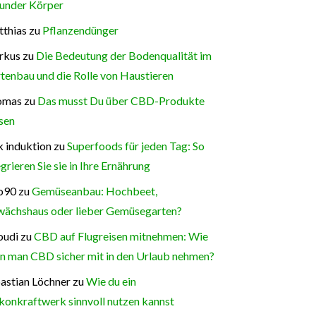
under Körper
thias
zu
Pflanzendünger
rkus
zu
Die Bedeutung der Bodenqualität im
tenbau und die Rolle von Haustieren
omas
zu
Das musst Du über CBD-Produkte
sen
 induktion
zu
Superfoods für jeden Tag: So
egrieren Sie sie in Ihre Ernährung
o90
zu
Gemüseanbau: Hochbeet,
ächshaus oder lieber Gemüsegarten?
oudi
zu
CBD auf Flugreisen mitnehmen: Wie
n man CBD sicher mit in den Urlaub nehmen?
astian Löchner
zu
Wie du ein
konkraftwerk sinnvoll nutzen kannst