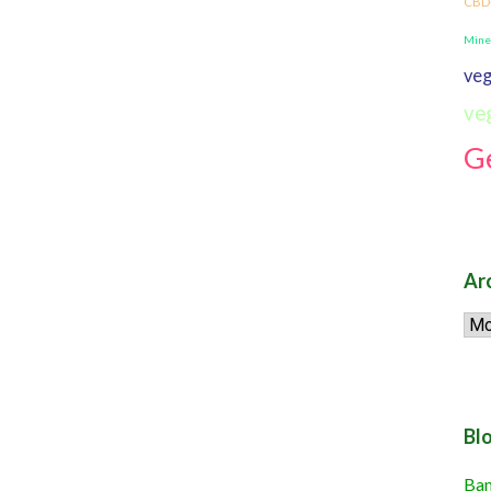
CBD
Mine
veg
ve
G
Ar
Arc
Blo
Ban