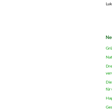
Luk
Ne
Grü
Nat
Dre
ver
Die
für
Hag
Ges