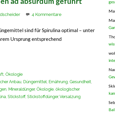
nien ad absurdum geführt
ges
Mat
ldscheider
4 Kommentare
Ma
Gar
ngemittel sind für Spirulina optimal – unter
Th
ihrem Ursprung entsprechend
wis
wok
int
Na
ft
,
Ökologie
Gew
scher Anbau
,
Düngemittel
,
Ernährung
,
Gesundheit
,
Skl
lgen
,
Mineraldünger
,
Ökologie
,
ökologischer
kan
lina
,
Stickstoff
,
Stickstoffdünger
,
Versalzung
Seb
Bal