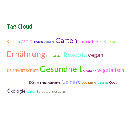
Tag Cloud
Garten
Balkon
Nachhaltigkeit
Kochen
CBD-Öl
Winter
Boden
Ernährung
Rezepte
vegan
Cannabidiol
Gesundheit
vegetarisch
Landwirtschaft
Vitamine
saisonal
Gemüse
Dürre
Obst
Mineralstoffe
CO2-Bilanz
Beeren
Ökologie
CBD
Selbstversorgung