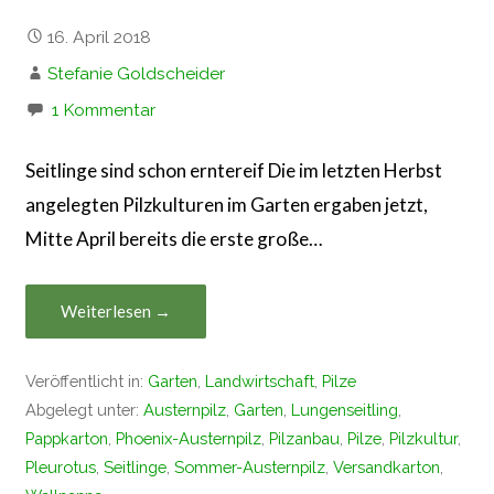
16. April 2018
Stefanie Goldscheider
1 Kommentar
Seitlinge sind schon erntereif Die im letzten Herbst
angelegten Pilzkulturen im Garten ergaben jetzt,
Mitte April bereits die erste große…
Weiterlesen →
Veröffentlicht in:
Garten
,
Landwirtschaft
,
Pilze
Abgelegt unter:
Austernpilz
,
Garten
,
Lungenseitling
,
Pappkarton
,
Phoenix-Austernpilz
,
Pilzanbau
,
Pilze
,
Pilzkultur
,
Pleurotus
,
Seitlinge
,
Sommer-Austernpilz
,
Versandkarton
,