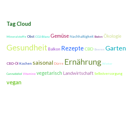
Tag Cloud
Gemüse
Ökologie
Nachhaltigkeit
Obst
Mineralstoffe
CO2-Bilanz
Boden
Gesundheit
Garten
Rezepte
CBD
Balkon
Beeren
Ernährung
saisonal
CBD-Öl
Kochen
Dürre
Winter
vegetarisch
Landwirtschaft
Selbstversorgung
Vitamine
Cannabidiol
vegan