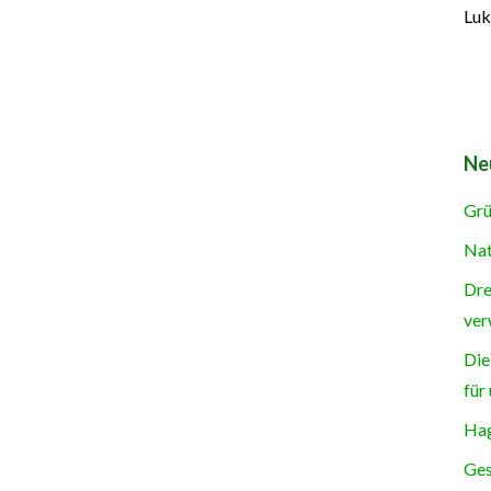
Luk
Ne
Grü
Nat
Dre
ver
Die
für
Hag
Ges