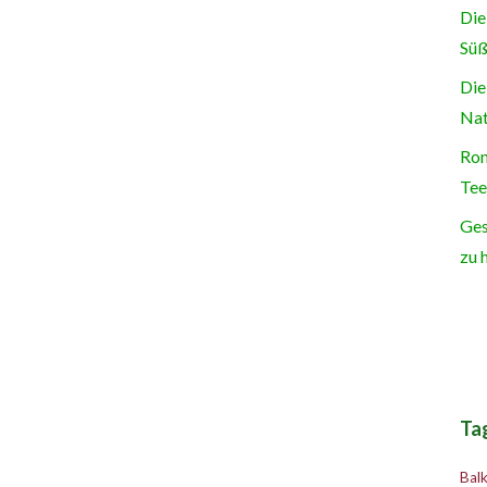
Die
Süß
Die
Nat
Ron
Tee
Ges
zu 
Ta
Bal