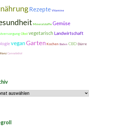
rnährung
Rezepte
Vitamine
esundheit
Gemüse
Mineralstoffe
vegetarisch
Landwirtschaft
stversorgung
Obst
Garten
vegan
logie
CBD
Kochen
Dürre
Boden
ilanz
Cannabidiol
chiv
hiv
groll