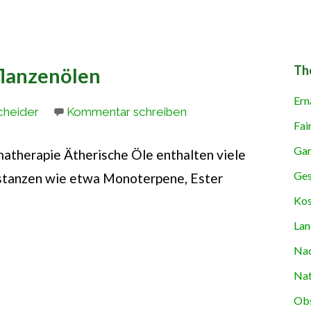
Th
flanzenölen
Ern
cheider
Kommentar schreiben
Fai
Gar
omatherapie Ätherische Öle enthalten viele
Ges
bstanzen wie etwa Monoterpene, Ester
Kos
Lan
Nac
Nat
Obs