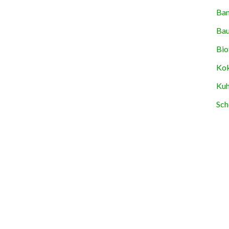
Ban
Bau
Bio
Kok
Kuh
Sch