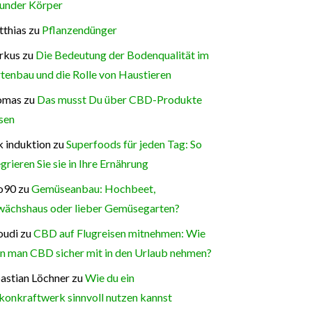
under Körper
thias
zu
Pflanzendünger
rkus
zu
Die Bedeutung der Bodenqualität im
tenbau und die Rolle von Haustieren
omas
zu
Das musst Du über CBD-Produkte
sen
 induktion
zu
Superfoods für jeden Tag: So
egrieren Sie sie in Ihre Ernährung
o90
zu
Gemüseanbau: Hochbeet,
ächshaus oder lieber Gemüsegarten?
oudi
zu
CBD auf Flugreisen mitnehmen: Wie
n man CBD sicher mit in den Urlaub nehmen?
astian Löchner
zu
Wie du ein
konkraftwerk sinnvoll nutzen kannst