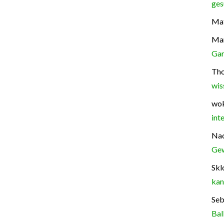
ges
Mat
Ma
Gar
Th
wis
wok
int
Na
Gew
Skl
kan
Seb
Bal