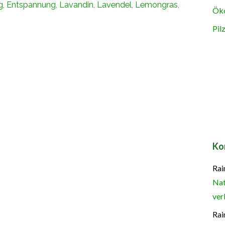
g
,
Entspannung
,
Lavandin
,
Lavendel
,
Lemongras
,
Öko
Pil
Ko
Rai
Nat
ver
Rai