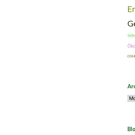
E
G
Selb
Öko
CO2-B
Ar
Arc
Blo