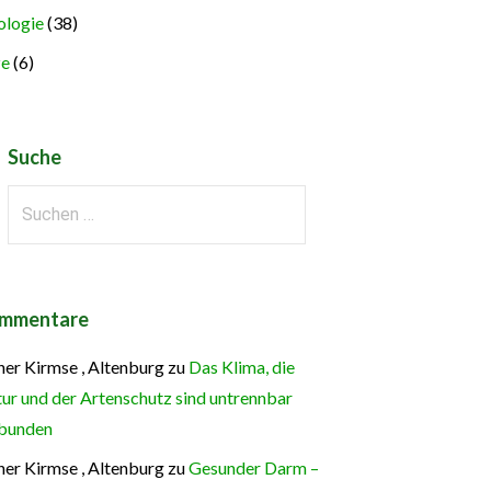
logie
(38)
ze
(6)
Suche
Suchen
nach:
mmentare
ner Kirmse , Altenburg
zu
Das Klima, die
ur und der Artenschutz sind untrennbar
bunden
ner Kirmse , Altenburg
zu
Gesunder Darm –