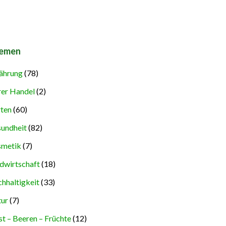
emen
ährung
(78)
rer Handel
(2)
ten
(60)
undheit
(82)
metik
(7)
dwirtschaft
(18)
hhaltigkeit
(33)
ur
(7)
t – Beeren – Früchte
(12)