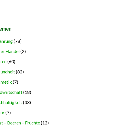
emen
ährung
(78)
rer Handel
(2)
ten
(60)
undheit
(82)
metik
(7)
dwirtschaft
(18)
hhaltigkeit
(33)
ur
(7)
t – Beeren – Früchte
(12)