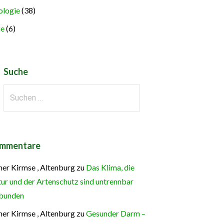
logie
(38)
ze
(6)
Suche
Suchen
nach:
mmentare
ner Kirmse , Altenburg
zu
Das Klima, die
ur und der Artenschutz sind untrennbar
bunden
ner Kirmse , Altenburg
zu
Gesunder Darm –