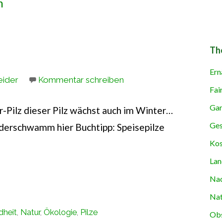
m
Th
Ern
eider
Kommentar schreiben
Fai
Gar
Pilz dieser Pilz wächst auch im Winter…
Ges
derschwamm hier Buchtipp: Speisepilze
Kos
Lan
Nac
Nat
dheit
,
Natur
,
Ökologie
,
Pilze
Obs