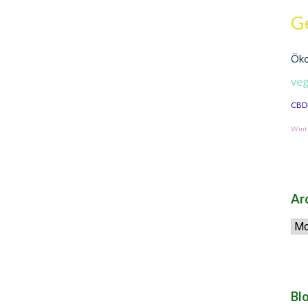
G
Öko
veg
CBD
Wint
Ar
Arc
Blo