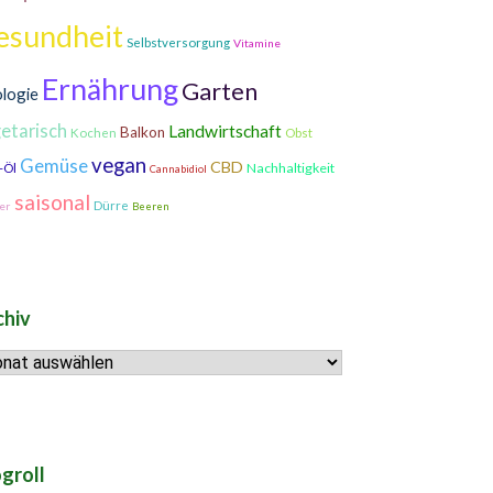
esundheit
Selbstversorgung
Vitamine
Ernährung
Garten
logie
etarisch
Landwirtschaft
Balkon
Kochen
Obst
vegan
Gemüse
CBD
Nachhaltigkeit
-Öl
Cannabidiol
saisonal
Dürre
er
Beeren
chiv
hiv
groll