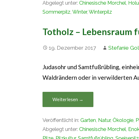
Abgelegt unter:
Chinesische Morchel
,
Hol
Sommerpilz
,
Winter
,
Winterpilz
Totholz – Lebensraum fü
19. Dezember 2017
Stefanie Go
Judasohr und Samtfußrübling, einheim
Waldrändern oder in verwilderten A
Weiterlesen →
Veröffentlicht in:
Garten
,
Natur
,
Ökologie
,
P
Abgelegt unter:
Chinesische Morchel
,
Enok
Pilze
,
Pilzkultur
,
Samtfußrübling
,
Speisepil