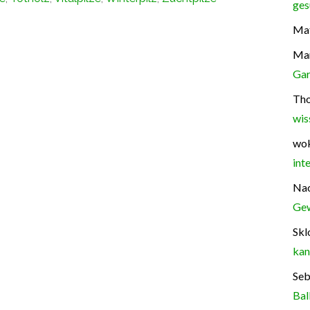
ges
Mat
Ma
Gar
Th
wis
wok
int
Na
Gew
Skl
kan
Seb
Bal