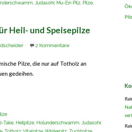
underschwamm
,
Judasohr
,
Mu-Err-Pilz
,
Pilze
,
Öko
Pil
r Heil- und Speisepilze
ldscheider
2 Kommentare
ische Pilze, die nur auf Totholz an
uen gedeihen.
Ko
Rai
Nat
ilze
ver
i-Take
,
Heilpilze
,
Holunderschwamm
,
Judasohr
,
Rai
ze
,
Totholz
,
Vitalpilze
,
Winterpilz
,
Zuchtpilze