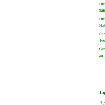
Die
Süß
Die
Nat
Ron
Tee
Ges
zu 
Ta
Re