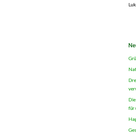
Luk
Ne
Grü
Nat
Dre
ver
Die
für
Hag
Ges