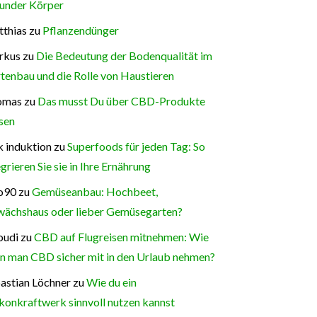
under Körper
thias
zu
Pflanzendünger
rkus
zu
Die Bedeutung der Bodenqualität im
tenbau und die Rolle von Haustieren
omas
zu
Das musst Du über CBD-Produkte
sen
 induktion
zu
Superfoods für jeden Tag: So
egrieren Sie sie in Ihre Ernährung
o90
zu
Gemüseanbau: Hochbeet,
ächshaus oder lieber Gemüsegarten?
oudi
zu
CBD auf Flugreisen mitnehmen: Wie
n man CBD sicher mit in den Urlaub nehmen?
astian Löchner
zu
Wie du ein
konkraftwerk sinnvoll nutzen kannst