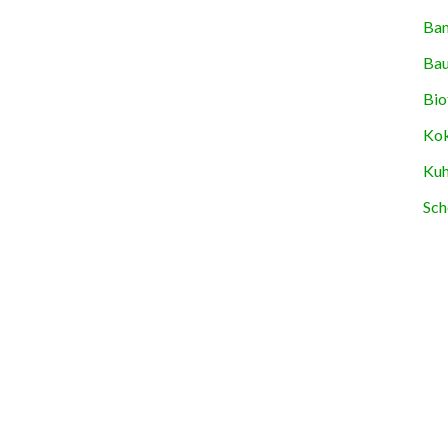
Ban
Bau
Bio
Kok
Kuh
Sch