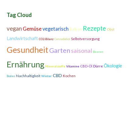
Tag Cloud
Rezepte
vegan
Gemüse
vegetarisch
Balkon
Obst
Landwirtschaft
Selbstversorgung
CO2-Bilanz
Cannabidiol
Gesundheit
Garten
saisonal
Beeren
Ernährung
Ökologie
CBD-Öl
Dürre
Mineralstoffe
Vitamine
CBD
Nachhaltigkeit
Kochen
Winter
Boden