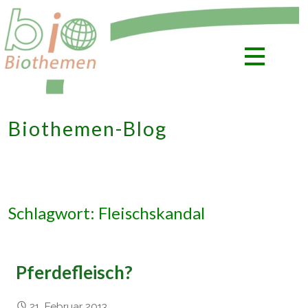
Zum
Inhalt
springen
Biothemen-Blog
Schlagwort: Fleischskandal
Pferdefleisch?
21. Februar 2013