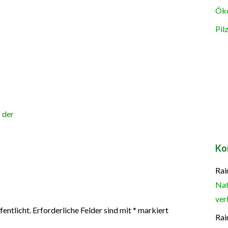
Öko
Pil
 der
Ko
Rai
Nat
ver
entlicht.
Erforderliche Felder sind mit
*
markiert
Rai