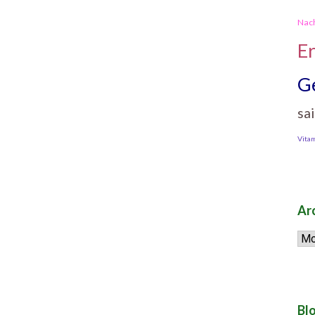
Nach
E
G
sa
Vita
Ar
Arc
Blo