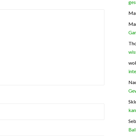
ges
Mat
Ma
Gar
Th
wis
wok
int
Na
Gew
Skl
kan
Seb
Bal