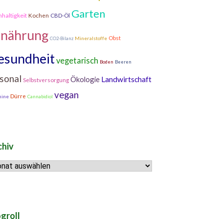
Garten
haltigkeit
Kochen
CBD-Öl
rnährung
Obst
Mineralstoffe
CO2-Bilanz
esundheit
vegetarisch
Boden
Beeren
isonal
Ökologie
Landwirtschaft
Selbstversorgung
vegan
Dürre
mine
Cannabidiol
chiv
hiv
groll