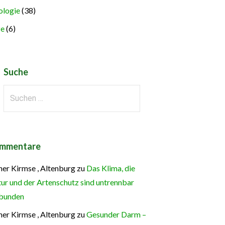
logie
(38)
ze
(6)
Suche
Suchen
nach:
mmentare
ner Kirmse , Altenburg
zu
Das Klima, die
ur und der Artenschutz sind untrennbar
bunden
ner Kirmse , Altenburg
zu
Gesunder Darm –