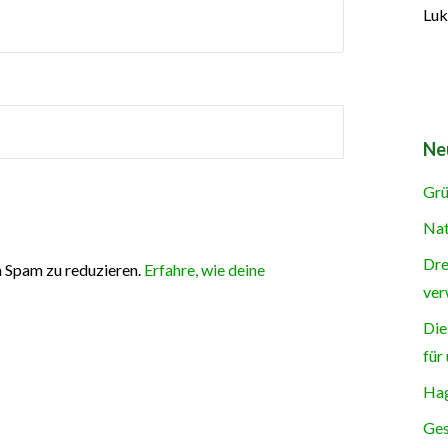
Luk
Ne
Grü
Nat
Dre
 Spam zu reduzieren.
Erfahre, wie deine
ver
Die
für
Hag
Ges