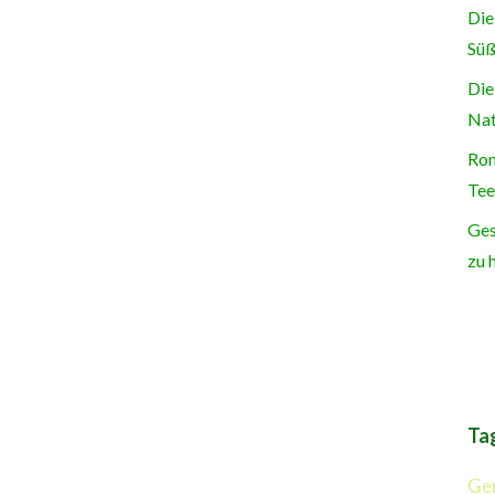
Die
Süß
Die
Nat
Ron
Tee
Ges
zu 
Ta
Ge