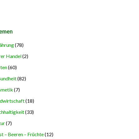
emen
ährung
(78)
rer Handel
(2)
ten
(60)
undheit
(82)
metik
(7)
dwirtschaft
(18)
hhaltigkeit
(33)
ur
(7)
t – Beeren – Früchte
(12)