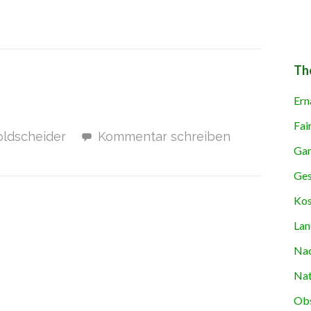
Th
Ern
Fai
oldscheider
Kommentar schreiben
Gar
Ges
Kos
Lan
Nac
Nat
Obs