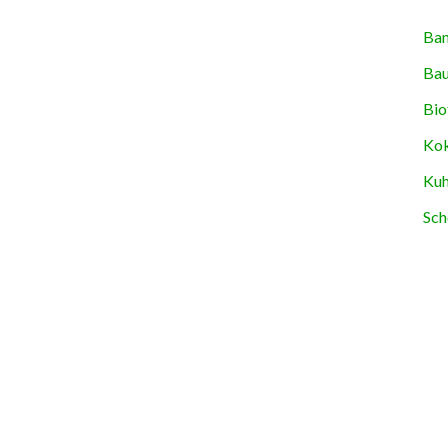
Ban
Bau
Bio
Kok
Kuh
Sch