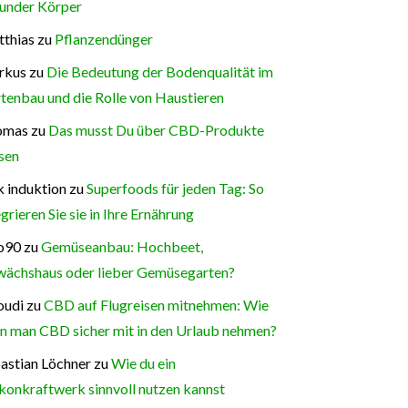
under Körper
thias
zu
Pflanzendünger
rkus
zu
Die Bedeutung der Bodenqualität im
tenbau und die Rolle von Haustieren
omas
zu
Das musst Du über CBD-Produkte
sen
 induktion
zu
Superfoods für jeden Tag: So
egrieren Sie sie in Ihre Ernährung
o90
zu
Gemüseanbau: Hochbeet,
ächshaus oder lieber Gemüsegarten?
oudi
zu
CBD auf Flugreisen mitnehmen: Wie
n man CBD sicher mit in den Urlaub nehmen?
astian Löchner
zu
Wie du ein
konkraftwerk sinnvoll nutzen kannst