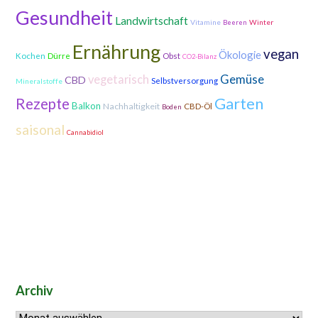
Gesundheit
Landwirtschaft
Vitamine
Winter
Beeren
Ernährung
vegan
Ökologie
Kochen
Dürre
Obst
CO2-Bilanz
Gemüse
vegetarisch
CBD
Selbstversorgung
Mineralstoffe
Garten
Rezepte
Balkon
Nachhaltigkeit
CBD-Öl
Boden
saisonal
Cannabidiol
Archiv
Archiv