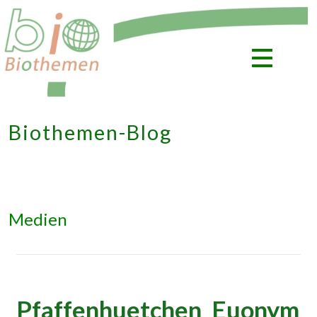
Zum
Inhalt
springen
Biothemen-Blog
Medien
Pfaffenhuetchen_Euonym