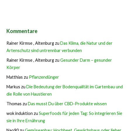
Kommentare
Rainer Kirmse , Altenburg
zu
Das Klima, die Natur und der
Artenschutz sind untrennbar verbunden
Rainer Kirmse , Altenburg
zu
Gesunder Darm – gesunder
Körper
Matthias
zu
Pflanzendünger
Markus
zu
Die Bedeutung der Bodenqualität im Gartenbau und
die Rolle von Haustieren
Thomas
zu
Das musst Du über CBD-Produkte wissen
wok induktion
zu
Superfoods für jeden Tag: So integrieren Sie
sie in Ihre Ernährung
Nao90
zu
Gemüseanbau: Hochbeet, Gewächshaus oder lieber