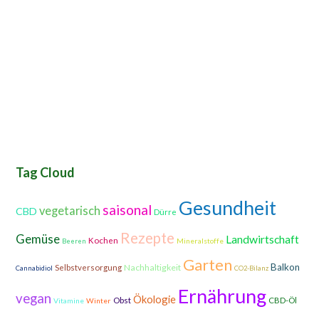
Tag Cloud
Gesundheit
saisonal
vegetarisch
CBD
Dürre
Rezepte
Gemüse
Landwirtschaft
Kochen
Mineralstoffe
Beeren
Garten
Balkon
Nachhaltigkeit
Selbstversorgung
Cannabidiol
CO2-Bilanz
Ernährung
vegan
Ökologie
Obst
CBD-Öl
Vitamine
Winter