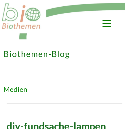
Zum
Inhalt
springen
Biothemen-Blog
Medien
diy-fundsache-lampen