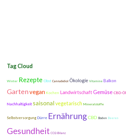
Tag Cloud
Rezepte
Ökologie
Balkon
Obst
Winter
Vitamine
Cannabidiol
Garten
vegan
Gemüse
Landwirtschaft
Kochen
CBD-Öl
saisonal
vegetarisch
Nachhaltigkeit
Mineralstoffe
Ernährung
CBD
Selbstversorgung
Dürre
Boden
Beeren
Gesundheit
CO2-Bilanz