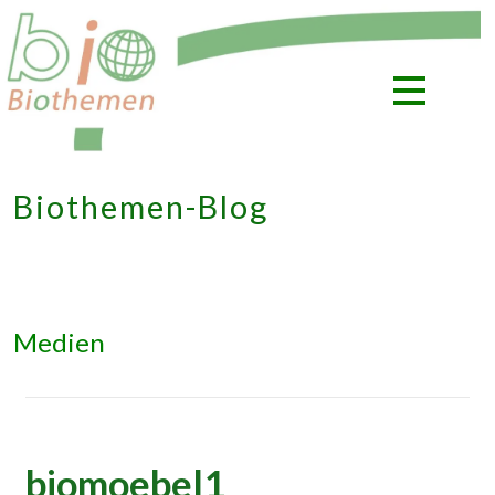
Zum
Inhalt
springen
Biothemen-Blog
Medien
biomoebel1