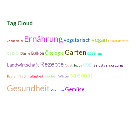
Tag Cloud
Ernährung
vegan
vegetarisch
Mineralstoffe
Cannabidiol
Garten
Ökologie
Balkon
CBD-Öl
Dürre
CO2-Bilanz
Rezepte
Landwirtschaft
CBD
Obst
Selbstversorgung
Boden
saisonal
Nachhaltigkeit
Kochen
Winter
Beeren
Gesundheit
Gemüse
Vitamine